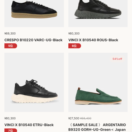
¥69,300
¥80,300
CRESPO B10220 VARC-UG-Black
VINCI X B10540 ROUS-Black
54%off
¥80,300
¥27,500
¥59,400
VINCI X B10540 ETRU-Black
〈 SAMPLE SALE 〉 ARGENTARIO
B9320 GORH-UG-Green＜ Japan