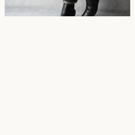
トップ
上
FARGO
男の色気を引き立てる、紳士のためのサイドゴアブーツ
Show more