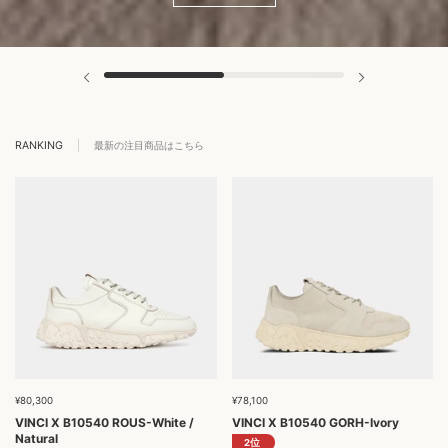
RANKING
最新の注目商品はこちら
¥80,300
¥78,100
VINCI X B10540 ROUS-White /
VINCI X B10540 GORH-Ivory
Natural