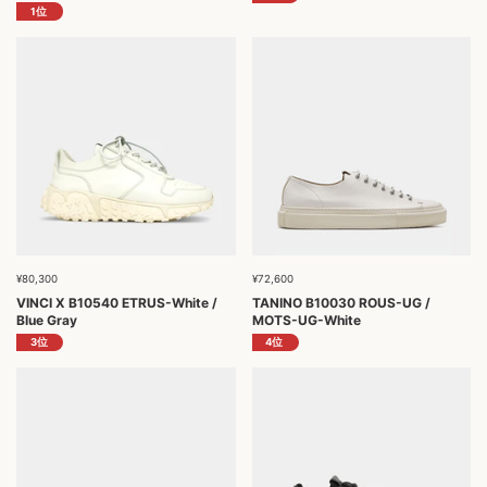
¥80,300
¥72,600
VINCI X B10540 ETRUS-White /
TANINO B10030 ROUS-UG /
Blue Gray
MOTS-UG-White